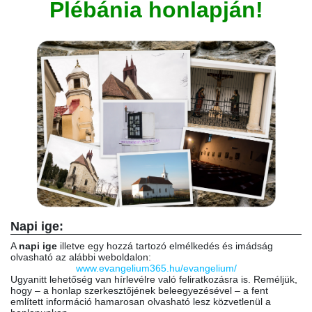
Plébánia honlapján!
Napi ige:
A
napi ige
illetve egy hozzá tartozó elmélkedés és imádság
olvasható az alábbi weboldalon:
www.evangelium365.hu/evangelium/
Ugyanitt lehetőség van hírlevélre való feliratkozásra is. Reméljük,
hogy – a honlap szerkesztőjének beleegyezésével – a fent
említett információ hamarosan olvasható lesz közvetlenül a